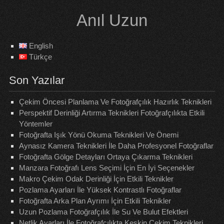
Skip
Anıl Uzun
to
content
English
Türkçe
Son Yazılar
Çekim Öncesi Planlama Ve Fotoğrafçılık Hazırlık Teknikleri
Perspektif Derinliği Artırma Teknikleri Fotoğrafçılıkta Etkili
Yöntemler
Fotoğrafta Işık Yönü Okuma Teknikleri Ve Önemi
Aynasız Kamera Teknikleri İle Daha Profesyonel Fotoğraflar
Fotoğrafta Gölge Detayları Ortaya Çıkarma Teknikleri
Manzara Fotoğrafı Lens Seçimi İçin En İyi Seçenekler
Makro Çekim Odak Derinliği İçin Etkili Teknikler
Pozlama Ayarları İle Yüksek Kontrastlı Fotoğraflar
Fotoğrafta Arka Plan Ayrımı İçin Etkili Teknikler
Uzun Pozlama Fotoğrafçılık İle Su Ve Bulut Efektleri
Netlik Ayarları İle Fotoğrafçılıkta Keskin Çekim Teknikleri