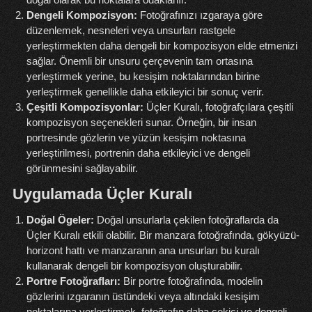
Dengeli Kompozisyon:
Fotoğrafınızı ızgaraya göre
düzenlemek, nesneleri veya unsurları rastgele
yerleştirmekten daha dengeli bir kompozisyon elde etmenizi
sağlar. Önemli bir unsuru çerçevenin tam ortasına
yerleştirmek yerine, bu kesişim noktalarından birine
yerleştirmek genellikle daha etkileyici bir sonuç verir.
Çeşitli Kompozisyonlar:
Üçler Kuralı, fotoğrafçılara çeşitli
kompozisyon seçenekleri sunar. Örneğin, bir insan
portresinde gözlerin ve yüzün kesişim noktasına
yerleştirilmesi, portrenin daha etkileyici ve dengeli
görünmesini sağlayabilir.
Uygulamada Üçler Kuralı
Doğal Ögeler:
Doğal unsurlarla çekilen fotoğraflarda da
Üçler Kuralı etkili olabilir. Bir manzara fotoğrafında, gökyüzü-
horizont hattı ve manzaranın ana unsurları bu kuralı
kullanarak dengeli bir kompozisyon
oluşturabilir.
Portre Fotoğrafları:
Bir portre fotoğrafında, modelin
gözlerini ızgaranın üstündeki veya altındaki kesişim
noktalarına yerleştirmek, fotoğrafın daha çekici ve dengeli