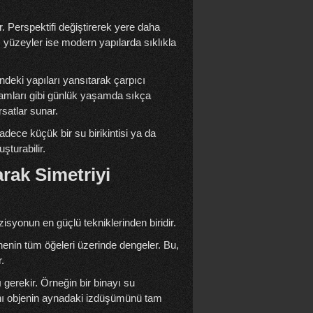
r. Perspektifi değiştirerek yere daha
 yüzeyler ise modern yapılarda sıklıkla
eki yapıları yansıtarak çarpıcı
a camları gibi günlük yaşamda sıkça
ırsatlar sunar.
dece küçük bir su birikintisi ya da
şturabilir.
arak Simetriyi
isyonun en güçlü tekniklerinden biridir.
hnenin tüm öğeleri üzerinde dengeler. Bu,
.
 gerekir. Örneğin bir binayı su
sını objenin aynadaki izdüşümünü tam