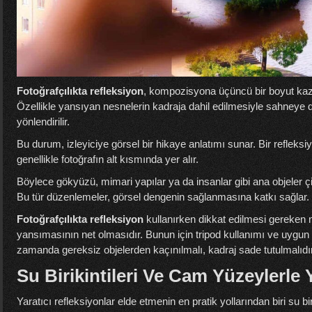
Fotoğrafçılıkta refleksiyon
, kompozisyona üçüncü bir boyut kaza
Özellikle yansıyan nesnelerin kadraja dahil edilmesiyle sahneye der
yönlendirilir.
Bu durum, izleyiciye görsel bir hikaye anlatımı sunar. Bir refle
genellikle fotoğrafın alt kısmında yer alır.
Böylece gökyüzü, mimari yapılar ya da insanlar gibi ana objeler çift 
Bu tür düzenlemeler, görsel dengenin sağlanmasına katkı sağlar.
Fotoğrafçılıkta refleksiyon
kullanırken dikkat edilmesi gereken n
yansımasının net olmasıdır. Bunun için tripod kullanımı ve uygun 
zamanda gereksiz objelerden kaçınılmalı, kadraj sade tutulmalıdır
Su Birikintileri Ve Cam Yüzeylerle Y
Yaratıcı refleksiyonlar elde etmenin en pratik yollarından biri su bi