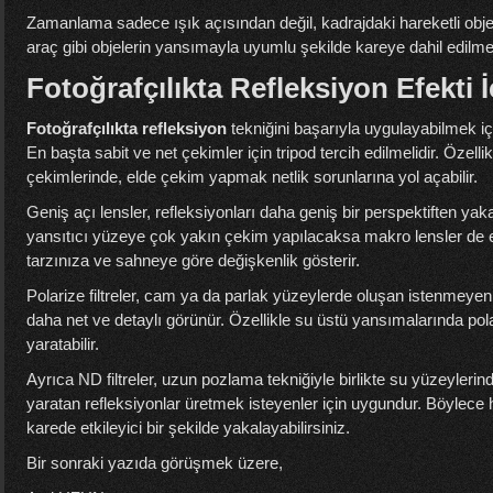
Zamanlama sadece ışık açısından değil, kadrajdaki hareketli obje
araç gibi objelerin yansımayla uyumlu şekilde kareye dahil edilme
Fotoğrafçılıkta Refleksiyon Efekti
Fotoğrafçılıkta refleksiyon
tekniğini başarıyla uygulayabilmek iç
En başta sabit ve net çekimler için tripod tercih edilmelidir. Özell
çekimlerinde, elde çekim yapmak netlik sorunlarına yol açabilir.
Geniş açı lensler, refleksiyonları daha geniş bir perspektiften yaka
yansıtıcı yüzeye çok yakın çekim yapılacaksa makro lensler de etk
tarzınıza ve sahneye göre değişkenlik gösterir.
Polarize filtreler, cam ya da parlak yüzeylerde oluşan istenmeyen
daha net ve detaylı görünür. Özellikle su üstü yansımalarında polar
yaratabilir.
Ayrıca ND filtreler, uzun pozlama tekniğiyle birlikte su yüzeyler
yaratan refleksiyonlar üretmek isteyenler için uygundur. Böylec
karede etkileyici bir şekilde yakalayabilirsiniz.
Bir sonraki yazıda görüşmek üzere,