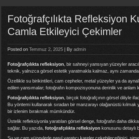
Fotoğrafçılıkta Refleksiyon K
Camla Etkileyici Çekimler
Posted on
Temmuz 2, 2025
| By
admin
Fotoğrafçılıkta refleksiyon
, bir sahneyi yansıyan yüzeyler aracıl
teknik, yalnızca görsel estetik yaratmakla kalmaz, aynı zamanda 
Özellikle su birikintileri, cam cepheler, metal yüzeyler ya da aynala
edilen yansımalar; fotoğrafın kompozisyonuna derinlik ve anlam k
Fotoğrafçılıkta refleksiyon
, birçok fotoğrafçının görsel diliyle ifad
Bu yöntemi kullanarak sıradan bir manzarayı olağanüstü kılmak ya
bir izlenim bırakmak mümkündür.
Üstelik refleksiyonla yaratılan görsel denge, fotoğrafın daha dikk
sağlar. Bu yazıda,
fotoğrafçılıkta refleksiyon
konusunu detaylı b
Su ve cam yüzeylerle nasıl yaratıcı kareler çekebileceğinizi, simet