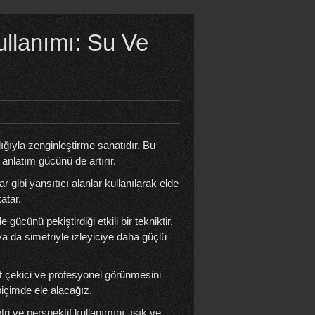
ullanımı: Su Ve
ığıyla zenginleştirme sanatıdır. Bu
anlatım gücünü de artırır.
r gibi yansıtıcı alanlar kullanılarak elde
atar.
e gücünü pekiştirdiği etkili bir tekniktir.
 da simetriyle izleyiciye daha güçlü
at çekici ve profesyonel görünmesini
içimde ele alacağız.
ri ve perspektif kullanımını, ışık ve