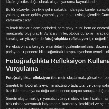
küçük göletler, doğal olarak oluşan yansıma kaynaklarıdır.
Bu tür yüzeyler, özellikle şehir sokaklarında eşsiz kareler sunabili
yakın açılardan çekim yapmak, yansıma etkisini güçlendirir. Cam
karşımıza çıkar.
Yüksek binaların cam cepheleri, hem gökyüzünü hem de çevresind
manzaralar oluşturabilir. Ayrıca vitrinler, otobüs durakları, arab
karşılaşılan yüzeyler de
fotoğrafçılıkta refleksiyon
için değerli f
Refleksiyon ararken çevrenizi detaylı gözlemlemelisiniz. Bazen sa
parlayan bir pencere bile olağanüstü kompozisyonların temelini olu
Fotoğrafçılıkta Refleksiyon Kullan
Vurgulama
Fotoğrafçılıkta refleksiyon
ile simetri oluşturmak, görsel kompoz
Simetrik bir fotoğraf, izleyicinin gözünü ortada tutar ve bakışı sa
özellikle mimari ya da doğa çekimlerinde çarpıcı sonuçlar doğurur
Simetri oluşturmak için yansıtıcı yüzeyin objeyle tam hizalanması
birikintisine yansıtmak istiyorsanız, kamera yüksekliğini ve açı