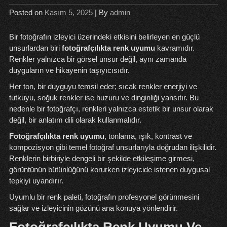
Posted on
Kasım 5, 2025
| By
admin
Bir fotoğrafın izleyici üzerindeki etkisini belirleyen en güçlü
unsurlardan biri
fotoğrafçılıkta renk uyumu
kavramıdır.
Renkler yalnızca bir görsel unsur değil, aynı zamanda
duyguların ve hikayenin taşıyıcısıdır.
Her ton, bir duyguyu temsil eder; sıcak renkler enerjiyi ve
tutkuyu, soğuk renkler ise huzuru ve dinginliği yansıtır. Bu
nedenle bir fotoğrafçı, renkleri yalnızca estetik bir unsur olarak
değil, bir anlatım dili olarak kullanmalıdır.
Fotoğrafçılıkta renk uyumu
, tonlama, ışık, kontrast ve
kompozisyon gibi temel fotoğraf unsurlarıyla doğrudan ilişkilidir.
Renklerin birbiriyle dengeli bir şekilde etkileşime girmesi,
görüntünün bütünlüğünü korurken izleyicide istenen duygusal
tepkiyi uyandırır.
Uyumlu bir renk paleti, fotoğrafın profesyonel görünmesini
sağlar ve izleyicinin gözünü ana konuya yönlendirir.