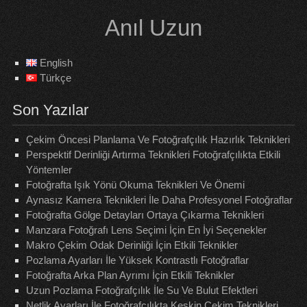
Skip
Anıl Uzun
to
content
English
Türkçe
Son Yazılar
Çekim Öncesi Planlama Ve Fotoğrafçılık Hazırlık Teknikleri
Perspektif Derinliği Artırma Teknikleri Fotoğrafçılıkta Etkili
Yöntemler
Fotoğrafta Işık Yönü Okuma Teknikleri Ve Önemi
Aynasız Kamera Teknikleri İle Daha Profesyonel Fotoğraflar
Fotoğrafta Gölge Detayları Ortaya Çıkarma Teknikleri
Manzara Fotoğrafı Lens Seçimi İçin En İyi Seçenekler
Makro Çekim Odak Derinliği İçin Etkili Teknikler
Pozlama Ayarları İle Yüksek Kontrastlı Fotoğraflar
Fotoğrafta Arka Plan Ayrımı İçin Etkili Teknikler
Uzun Pozlama Fotoğrafçılık İle Su Ve Bulut Efektleri
Netlik Ayarları İle Fotoğrafçılıkta Keskin Çekim Teknikleri