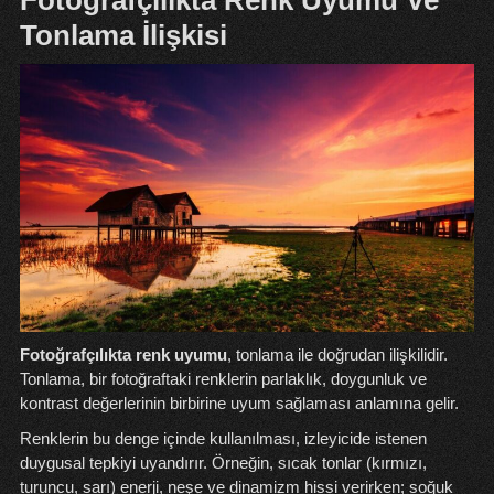
Fotoğrafçılıkta Renk Uyumu Ve
Tonlama İlişkisi
Fotoğrafçılıkta renk uyumu
, tonlama ile doğrudan ilişkilidir.
Tonlama, bir fotoğraftaki renklerin parlaklık, doygunluk ve
kontrast değerlerinin birbirine uyum sağlaması anlamına gelir.
Renklerin bu denge içinde kullanılması, izleyicide istenen
duygusal tepkiyi uyandırır. Örneğin, sıcak tonlar (kırmızı,
turuncu, sarı) enerji, neşe ve dinamizm hissi verirken; soğuk