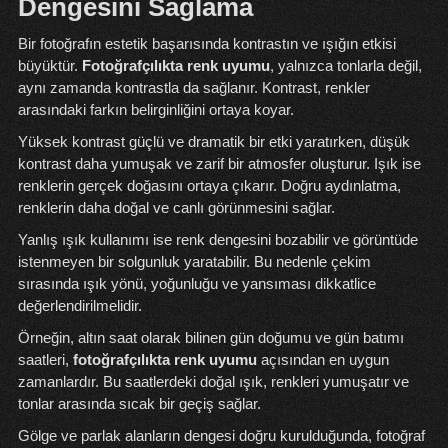
Dengesini Sağlama
Bir fotoğrafın estetik başarısında kontrastın ve ışığın etkisi
büyüktür.
Fotoğrafçılıkta renk uyumu
, yalnızca tonlarla değil,
aynı zamanda kontrastla da sağlanır. Kontrast, renkler
arasındaki farkın belirginliğini ortaya koyar.
Yüksek kontrast güçlü ve dramatik bir etki yaratırken, düşük
kontrast daha yumuşak ve zarif bir atmosfer oluşturur. Işık ise
renklerin gerçek doğasını ortaya çıkarır. Doğru aydınlatma,
renklerin daha doğal ve canlı görünmesini sağlar.
Yanlış ışık kullanımı ise renk dengesini bozabilir ve görüntüde
istenmeyen bir solgunluk yaratabilir. Bu nedenle çekim
sırasında ışık yönü, yoğunluğu ve yansıması dikkatlice
değerlendirilmelidir.
Örneğin, altın saat olarak bilinen gün doğumu ve gün batımı
saatleri,
fotoğrafçılıkta renk uyumu
açısından en uygun
zamanlardır. Bu saatlerdeki doğal ışık, renkleri yumuşatır ve
tonlar arasında sıcak bir geçiş sağlar.
Gölge ve parlak alanların dengesi doğru kurulduğunda, fotoğraf