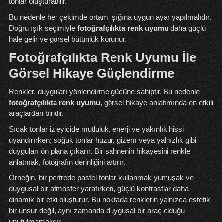
tonlar oluşturabilir.
Bu nedenle her çekimde ortam ışığına uygun ayar yapılmalıdır.
Doğru ışık seçimiyle
fotoğrafçılıkta renk uyumu
daha güçlü
hale gelir ve görsel bütünlük korunur.
Fotoğrafçılıkta Renk Uyumu İle
Görsel Hikaye Güçlendirme
Renkler, duyguları yönlendirme gücüne sahiptir. Bu nedenle
fotoğrafçılıkta renk uyumu
, görsel hikaye anlatımında en etkili
araçlardan biridir.
Sıcak tonlar izleyicide mutluluk, enerji ve yakınlık hissi
uyandırırken; soğuk tonlar huzur, gizem veya yalnızlık gibi
duyguları ön plana çıkarır. Bir sahnenin hikayesini renkle
anlatmak, fotoğrafın derinliğini artırır.
Örneğin, bir portrede pastel tonlar kullanmak yumuşak ve
duygusal bir atmosfer yaratırken, güçlü kontrastlar daha
dinamik bir etki oluşturur. Bu noktada renklerin yalnızca estetik
bir unsur değil, aynı zamanda duygusal bir araç olduğu
unutulmamalıdır.