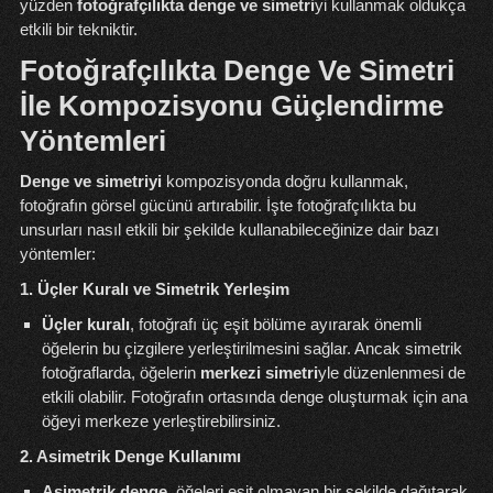
yüzden
fotoğrafçılıkta denge ve simetri
yi kullanmak oldukça
etkili bir tekniktir.
Fotoğrafçılıkta Denge Ve Simetri
İle Kompozisyonu Güçlendirme
Yöntemleri
Denge ve simetriyi
kompozisyonda doğru kullanmak,
fotoğrafın görsel gücünü artırabilir. İşte fotoğrafçılıkta bu
unsurları nasıl etkili bir şekilde kullanabileceğinize dair bazı
yöntemler:
1. Üçler Kuralı ve Simetrik Yerleşim
Üçler kuralı
, fotoğrafı üç eşit bölüme ayırarak önemli
öğelerin bu çizgilere yerleştirilmesini sağlar. Ancak simetrik
fotoğraflarda, öğelerin
merkezi simetri
yle düzenlenmesi de
etkili olabilir. Fotoğrafın ortasında denge oluşturmak için ana
öğeyi merkeze yerleştirebilirsiniz.
2. Asimetrik Denge Kullanımı
Asimetrik denge
, öğeleri eşit olmayan bir şekilde dağıtarak