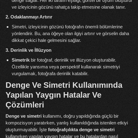
denge sağlar. Her iki tarafın eşitliği, görsel bir uyum oluşturur
ve izleyicinin gözünü rahatça takip etmesine olanak tanır.
2. Odaklanmayı Artırır
Simetri, izleyicinin gözünü fotoğrafın önemli bölümlerine
yönlendirir. Bu, ana öğeye olan ilgiyi artırır ve görselin daha
dikkat çekici hale gelmesini sağlar.
3. Derinlik ve İllüzyon
Simetrik
bir fotoğraf, derinlik ve illüzyon oluşturabilir.
Özellikle yansıma veya perspektif kullanarak simetriyi
vurgulamak, fotoğrafa derinlik katabilir.
Denge Ve Simetri Kullanımında
Yapılan Yaygın Hatalar Ve
Çözümleri
Denge ve simetri
kullanımı, doğru yapıldığında güçlü bir
kompozisyon yaratırken, yanlış kullanıldığında istenilen etkiyi
oluşturmayabilir. İşte
fotoğrafçılıkta denge ve simetri
kullanırken yapılan yaygın hatalar ve bu hatalardan nasıl