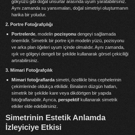
gökyüzü gibi doğal unsurlar arasında uyum yaratabilirsiniz.
Aynı zamanda su yansımaları, doğal simetriyi oluşturmanın
harika bir yoludur.
2. Portre Fotoğrafçılığı
Portrelerde
, modelin
pozisyonu
dengeyi sağlamada
önemlidir. Simetrik bir portre için modelin yüzü, pozisyonu
ve arka plan öğeleri uyum içinde olmalıdır. Aynı zamanda,
ışık ve gölgeyi dengeli bir şekilde kullanarak görsel çekiciliği
artırabilirsiniz.
3. Mimari Fotoğrafçılık
Mimari fotoğraflarda
simetri, özellikle bina cephelerinin
çekimlerinde oldukça etkilidir. Binaların düzgün hatları,
simetrik bir şekilde kare veya dikdörtgen bir yapıda
fotoğraflanabilir. Ayrıca,
perspektif
kullanarak simetrik
etkiler elde edebilirsiniz.
Simetrinin Estetik Anlamda
İzleyiciye Etkisi