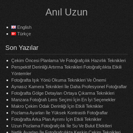
Skip
Anıl Uzun
to
content
English
Türkçe
Son Yazılar
Çekim Öncesi Planlama Ve Fotoğrafçılık Hazırlık Teknikleri
Perspektif Derinliği Artırma Teknikleri Fotoğrafçılıkta Etkili
Yöntemler
Fotoğrafta Işık Yönü Okuma Teknikleri Ve Önemi
Aynasız Kamera Teknikleri İle Daha Profesyonel Fotoğraflar
Fotoğrafta Gölge Detayları Ortaya Çıkarma Teknikleri
Manzara Fotoğrafı Lens Seçimi İçin En İyi Seçenekler
Makro Çekim Odak Derinliği İçin Etkili Teknikler
Pozlama Ayarları İle Yüksek Kontrastlı Fotoğraflar
Fotoğrafta Arka Plan Ayrımı İçin Etkili Teknikler
Uzun Pozlama Fotoğrafçılık İle Su Ve Bulut Efektleri
Netlik Ayarları İle Fotoğrafçılıkta Keskin Çekim Teknikleri