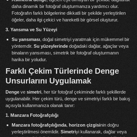
daha dinamik bir fotoğraf oluşturmanıza yardımcı olur.
Fotoğrafın farklı bölgelerine dikkatli bir şekilde yerleştirilen
öğeler, daha ilgi çekici ve hareketli bir görsel oluşturur.
3. Yansıma ve Su Yüzeyi
Su yansıması
, doğal simetriyi yaratmak için mükemmel bir
yöntemdir.
Su yüzeylerinde
doğadaki dağlar, ağaçlar veya
binaların yansıması, simetrik bir fotoğraf oluşturmanın
harika bir yoludur.
Farklı Çekim Türlerinde Denge
Unsurlarını Uygulamak
Denge
ve
simetri
, her tür fotoğraf çekiminde farklı şekillerde
uygulanabilir. Her çekim türü, denge ve simetriyi farklı bir bakış
açısıyla kullanmanıza olanak tanır:
1. Manzara Fotoğrafçılığı
Manzara fotoğrafçılığında
,
horizon çizgisi
nin doğru
yerleştirilmesi önemlidir.
Simetri
yi kullanarak, dağlar veya