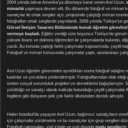
2004 yılında tekrar Amerika’ya dönmeye karar veren Anıl Uzun,
mimarlık
yapmaya devam etti. Bu dönemde fotoğraf ve mimari ko
sanatçılar ile ortak sergiler açtı, projesinde çalıştığı mimari eserl
fotoğrafları ortak sergilerde yayınlandı. 2008 yılında Türkiye’ye ge
Görsel İletişim Tasarımı Bölümünde konuk öğretim görevlisi/s
vermeye başladı.
Eğitim verdiği süre boyunca Türkiye’de görsel 
yüksek lisans ve doktora öğrencileri ile çalışmalarda bulundu, diğe
yazdı. Bu konuda yaptığı farklı çalışmalar kapsamında, çeşitli bağ
Fotoğraf ve mimari konusunda çalışmalar yaptı, uluslararası çal
Anıl Uzun öğretim görevinden ayrıldıktan sonra fotoğraf odağını m
kadınlar ve çocuklara yönlendirmiştir. Fotoğraflarından elde ettiği 
üreten sosyal sorumluluk projeleri ve derneklerini bağışlamıştır. So
yürüttüğü ve sanatçı olarak katkıda bulunduğu çeşitli çalışmala
İngiltere gibi dünyanın pek çok farklı ülkesinden destek almıştır.
Halen İstanbul’da yaşayan Anıl Uzun, bağımsız sanatçıların eserl
için çalışmalar yürütmekte ve bu sanatçılar için grup sergileri dü
Fotoğraf çalışmaları, yurt içinde ve yurt dışında
toplu sergiler
de 