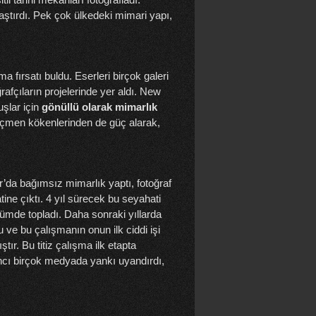
aştırdı. Pek çok ülkedeki mimari yapı,
a fırsatı buldu. Eserleri birçok galeri
rafçıların projelerinde yer aldı. New
şlar için
gönüllü olarak mimarlık
göçmen kökenlerinden de güç alarak,
a bağımsız mimarlık yaptı, fotoğraf
ne çıktı. 4 yıl sürecek bu seyahati
lbümde topladı. Daha sonraki yıllarda
ve bu çalışmanın onun ilk ciddi işi
ır. Bu titiz çalışma ilk etapta
ncı birçok medyada yankı uyandırdı,