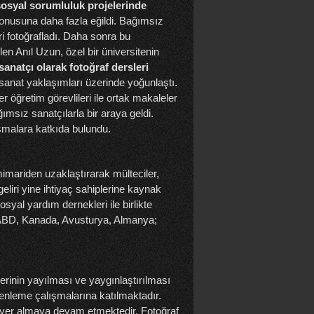
sosyal sorumluluk projelerinde
nusuna daha fazla eğildi. Bağımsız
eri fotoğrafladı. Daha sonra bu
len Anıl Uzun, özel bir üniversitenin
anatçı olarak fotoğraf dersleri
sanat yaklaşımları üzerinde yoğunlaştı.
r öğretim görevlileri ile ortak makaleler
ımsız sanatçılarla bir araya geldi.
ışmalara katkıda bulundu.
imariden uzaklaştırarak mülteciler,
geliri yine ihtiyaç sahiplerine kaynak
syal yardım dernekleri ile birlikte
r ABD, Kanada, Avusturya, Almanya;
erinin yayılması ve yaygınlaştırılması
zenleme çalışmalarına katılmaktadır.
yer almaya devam etmektedir. Fotoğraf