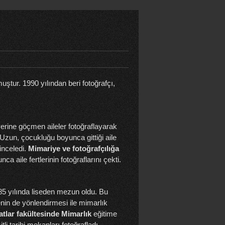
ştur. 1990 yılından beri fotoğrafçı,
.
yerine göçmen aileler fotoğraflayarak
 Uzun, çocukluğu boyunca gittiği aile
inceledi.
Mimariye ve fotoğrafçılığa
nca aile fertlerinin fotoğraflarını çekti.
85 yılında liseden mezun oldu. Bu
nin de yönlendirmesi ile mimarlık
tlar fakültesinde Mimarlık
eğitime
li tarihi mekanları fotoğrafladı.