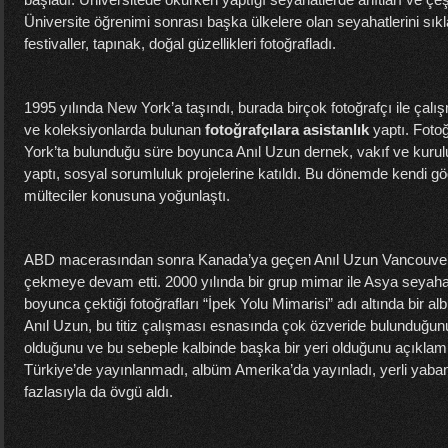
Üniversite öğrenimi sonrası başka ülkelere olan seyahatlerini sıkl
festivaller, tapınak, doğal güzellikleri fotoğrafladı.
1995 yılında New York’a taşındı, burada birçok fotoğrafçı ile çalışm
ve koleksiyonlarda bulunan
fotoğrafçılara asistanlık
yaptı. Fotoğ
York’ta bulunduğu süre boyunca Anıl Uzun dernek, vakıf ve kurulu
yaptı, sosyal sorumluluk projelerine katıldı. Bu dönemde kendi 
mülteciler konusuna yoğunlaştı.
ABD macerasından sonra Kanada’ya geçen Anıl Uzun Vancouver’d
çekmeye devam etti. 2000 yılında bir grup mimar ile Asya seyahati
boyunca çektiği fotoğrafları “İpek Yolu Mimarisi” adı altında bir a
Anıl Uzun, bu titiz çalışması esnasında çok özveride bulunduğunu 
olduğunu ve bu sebeple kalbinde başka bir yeri olduğunu açıklamışt
Türkiye’de yayınlanmadı, albüm Amerika’da yayınladı, yerli yaba
fazlasıyla da övgü aldı.