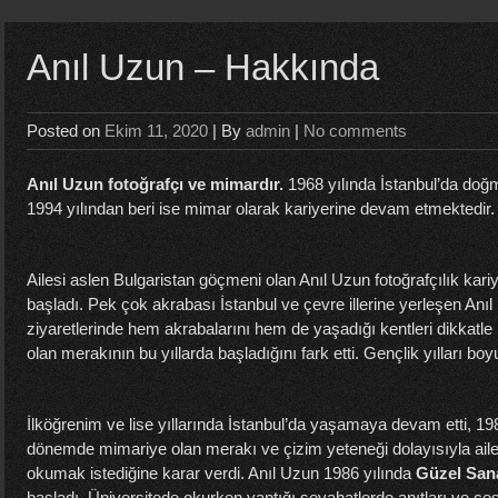
Anıl Uzun – Hakkında
Posted on
Ekim 11, 2020
| By
admin
|
No comments
Anıl Uzun fotoğrafçı ve mimardır.
1968 yılında İstanbul’da doğmu
1994 yılından beri ise mimar olarak kariyerine devam etmektedir
Ailesi aslen Bulgaristan göçmeni olan Anıl Uzun fotoğrafçılık kari
başladı. Pek çok akrabası İstanbul ve çevre illerine yerleşen Anıl
ziyaretlerinde hem akrabalarını hem de yaşadığı kentleri dikkatle 
olan merakının bu yıllarda başladığını fark etti. Gençlik yılları boyu
İlköğrenim ve lise yıllarında İstanbul’da yaşamaya devam etti, 19
dönemde mimariye olan merakı ve çizim yeteneği dolayısıyla aile
okumak istediğine karar verdi. Anıl Uzun 1986 yılında
Güzel Sana
başladı. Üniversitede okurken yaptığı seyahatlerde anıtları ve çeşit